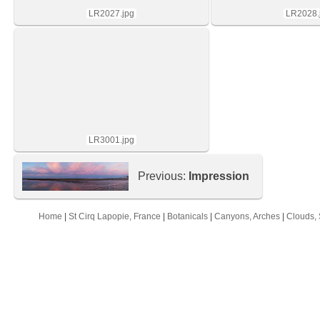
LR2027.jpg
LR2028.
LR3001.jpg
Previous:
Impression
Home
|
St Cirq Lapopie, France
|
Botanicals
|
Canyons, Arches
|
Clouds, 